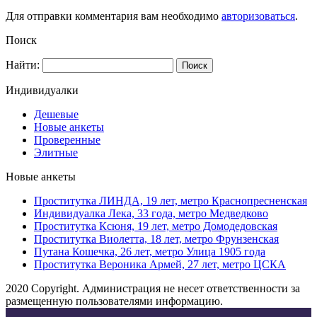
Для отправки комментария вам необходимо
авторизоваться
.
Поиск
Найти:
Индивидуалки
Дешевые
Новые анкеты
Проверенные
Элитные
Новые анкеты
Проститутка ЛИНДА, 19 лет, метро Краснопресненская
Индивидуалка Лека, 33 года, метро Медведково
Проститутка Ксюня, 19 лет, метро Домодедовская
Проститутка Виолетта, 18 лет, метро Фрунзенская
Путана Кошечка, 26 лет, метро Улица 1905 года
Проститутка Вероника Армей, 27 лет, метро ЦСКА
2020 Copyright. Администрация не несет ответственности за
размещенную пользователями информацию.