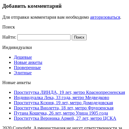
Добавить комментарий
Для отправки комментария вам необходимо
авторизоваться
.
Поиск
Найти:
Индивидуалки
Дешевые
Новые анкеты
Проверенные
Элитные
Новые анкеты
Проститутка ЛИНДА, 19 лет, метро Краснопресненская
Индивидуалка Лека, 33 года, метро Медведково
Проститутка Ксюня, 19 лет, метро Домодедовская
Проститутка Виолетта, 18 лет, метро Фрунзенская
Путана Кошечка, 26 лет, метро Улица 1905 года
Проститутка Вероника Армей, 27 лет, метро ЦСКА
2020 Copyright. Администрация не несет ответственности за