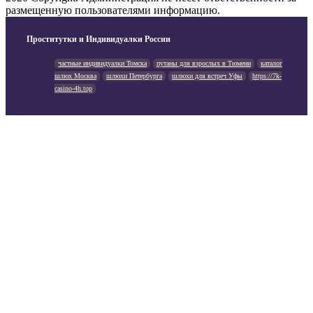
размещенную пользователями информацию.
Проститутки и Индивидуалки России
частные индивидуалки Томска
путаны для взрослых в Тюмени
каталог
шлюх Москва
шлюхи Петербурга
шлюхи для встреч Уфы
https://7k-
casino-4h.top