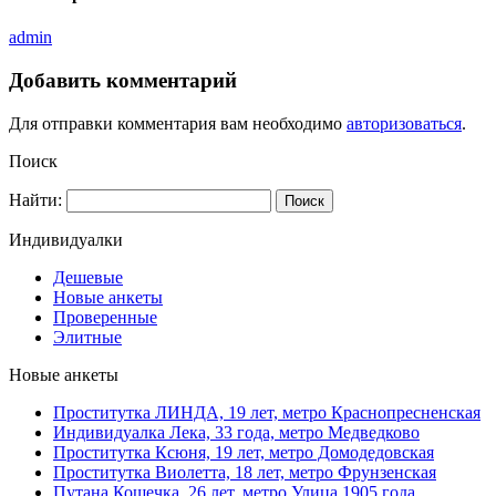
admin
Добавить комментарий
Для отправки комментария вам необходимо
авторизоваться
.
Поиск
Найти:
Индивидуалки
Дешевые
Новые анкеты
Проверенные
Элитные
Новые анкеты
Проститутка ЛИНДА, 19 лет, метро Краснопресненская
Индивидуалка Лека, 33 года, метро Медведково
Проститутка Ксюня, 19 лет, метро Домодедовская
Проститутка Виолетта, 18 лет, метро Фрунзенская
Путана Кошечка, 26 лет, метро Улица 1905 года