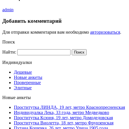
admin
Добавить комментарий
Для отправки комментария вам необходимо
авторизоваться
.
Поиск
Найти:
Индивидуалки
Дешевые
Новые анкеты
Проверенные
Элитные
Новые анкеты
Проститутка ЛИНДА, 19 лет, метро Краснопресненская
Индивидуалка Лека, 33 года, метро Медведково
Проститутка Ксюня, 19 лет, метро Домодедовская
Проститутка Виолетта, 18 лет, метро Фрунзенская
Путана Кошечка, 26 лет, метро Улица 1905 года